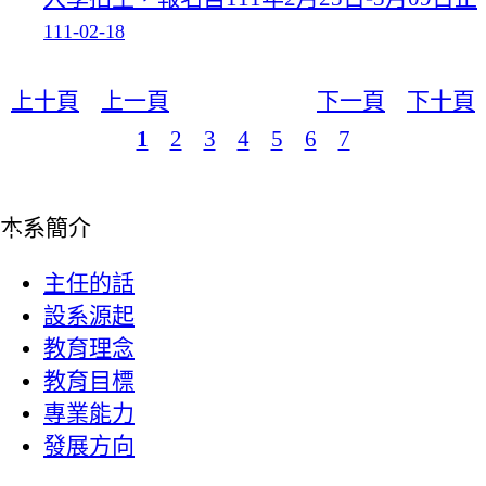
111-02-18
上十頁
上一頁
下一頁
下十頁
1
2
3
4
5
6
7
:::
本系簡介
主任的話
設系源起
教育理念
教育目標
專業能力
發展方向